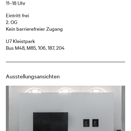
künstlerische Begabung.
11–18 Uhr
Fotos © Gerhard Haug
Eintritt frei
2. OG
Kein barrierefreier Zugang
U7 Kleistpark
Bus M48, M85, 106, 187, 204
Ausstellungsansichten