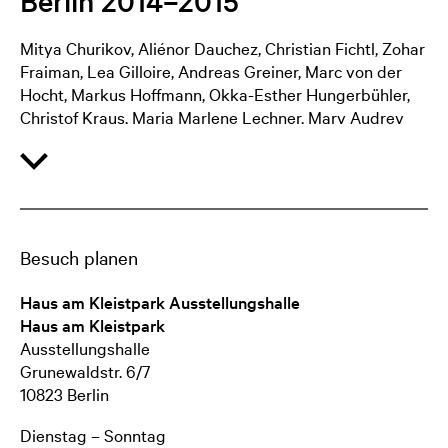
Berlin 2014–2015
Mitya Churikov, Aliénor Dauchez, Christian Fichtl, Zohar
Fraiman, Lea Gilloire, Andreas Greiner, Marc von der
Hocht, Markus Hoffmann, Okka-Esther Hungerbühler,
Christof Kraus, Marja Marlene Lechner, Mary Audrey
Ramirez, Marie-Luise Rief, Verena Schmidt, Diana
Sprenger und Victoria Tomaschko zeigen Arbeiten aus
allen Disziplinen der Bildenden Kunst wie Malerei,
Fotografie, Konzeptkunst, Skulptur und Zeichnung.
Die Künstler_innen setzen sich mit existentiellen
Besuch planen
Fragestellungen nach Wahrnehmung und Religiosität
auseinander oder bearbeiten naturwissenschaftlich-
Haus am Kleistpark Ausstellungshalle
biologisch determinierte Themen. Ein Kosmos
Haus am Kleistpark
unterschiedlicher Blickwinkel auf
Ausstellungshalle
gesellschaftspolitische Gegenstände wie Städtebau,
Grunewaldstr. 6/7
Überwachung oder Massentierhaltung wird neben
10823 Berlin
abstrakten Kompositionen aufgefächert. Die
Ausstellenden eint der Status des Neuen und die große
Dienstag – Sonntag