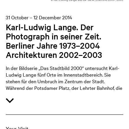
31 October – 12 December 2014
Karl-Ludwig Lange. Der
Photograph in seiner Zeit.
Berliner Jahre 1973–2004
Architekturen 2002–2003
In der Bildserie „Das Stadtbild 2000“ untersucht Karl-
Ludwig Lange fünf Orte im Innenstadtbereich. Sie
stehen für den Umbruch im Zentrum der Stadt.
Während der Potsdamer Platz, der Lehrter Bahnhof, die
Friedrichstraße und der Schloßplatz selbstverständlich
auf einer die damalige Baustellensituation
repräsentierenden Liste stehen müssen, überrascht die
Wahl der Marschallbrücke. Diese Spreebrücke
markierte früher die Stadtgrenze und war Schauplatz
der 1848er Revolution. So geht es in diesem Projekt
Your Visit