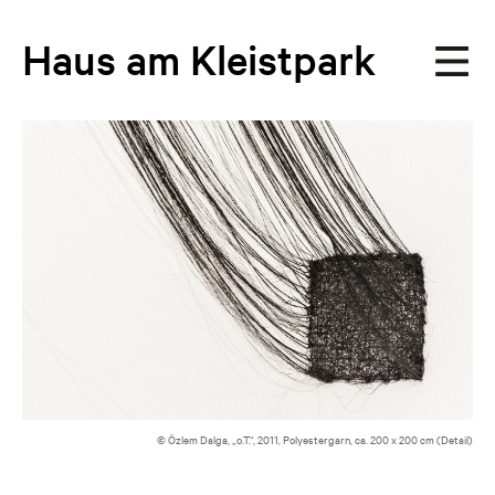
Haus
am
Kleistpark
© Özlem Dalga, „o.T.“, 2011, Polyestergarn, ca. 200 x 200 cm (Detail)