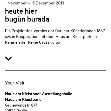
1 November – 15 December 2013
heute hier
bugün burada
Ein Projekt des Vereins der Berliner Künstlerinnen 1867
e.V. in Kooperation mit dem Haus am Kleistpark im
Rahmen der Reihe CrossKultur
Susanne Ahner, Mehtap Baydu, Silvia Klara Breitwieser,
Özlem Dalga, Silvina Der-Meguerditchian, Annika
Eriksson, Mathilde ter Heijne, Sabine Herrmann, Ezgi
Kılıncaslan, Gertrude Köhler, Gaby Krawinkel, Betina
Kuntzsch, Irmgard Merkens, Christine Niehoff, Kınay
Olcaytu, Funda Özgünaydın, Emerita Pansowová, Rita
Your Visit
Preuss, Susanne Specht, Vassiliea Stylianidou, Anna
Simone Wallinger, Anna Werkmeister
Haus am Kleistpark Austellungshalle
Haus am Kleistpark
Verortung ist das übergreifende Thema, das alle hier
Grunewaldstr. 6/7
vorgestellten Künstlerinnenzusammenführt. Verortung
10823 Berlin