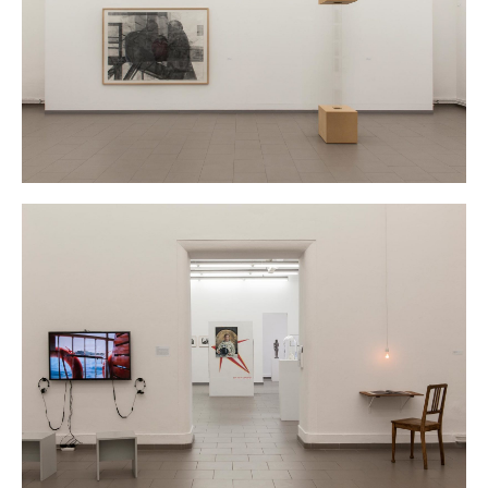
verweist die türkische Übersetzung „bugün burada –
heute hier“ auf die vielfältigen Verbindungen in
Richtung Bosporus und vice versa. Ausgehend von
einer Initiative des Vereins der Berliner Künstlerinnen
1867 e.V., dessen Archiv vor kurzem von der Akademie
der Künste übernommen wurde, eröffnet die
Ausstellung im Dialog der künstlerischen Positionen
neue Sehweisen, schafft Netzwerke und Verbindungen
– weit über das Heute hier hinaus und erzählt dabei
immer auch von Kunst von Künstlerinnen, nicht nur in
dieser Stadt.
Schirmherr_in der Ausstellung ist Prof. Dr. Rita
Süssmuth und Cem Özdemir
photos © Gerhard Haug