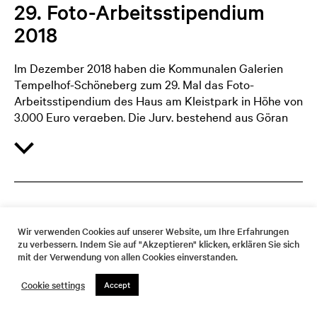
29. Foto-Arbeitsstipendium
2018
Im Dezember 2018 haben die Kommunalen Galerien
Tempelhof-Schöneberg zum 29. Mal das Foto-
Arbeitsstipendium des Haus am Kleistpark in Höhe von
3.000 Euro vergeben. Die Jury, bestehend aus Göran
Gnaudschun (Vorsitz), Barbara Esch Marowski, Daniela
Friebel, Dr. Irene von Götz und Franziska Schmidt die
Fotografinnen
Melina Papageorgiou
und
Hengameh
Hosseini Sereshki
mit dem gemeinsamen
Projektvorschlag
Subject Matter
als Stipendiatinnen
ausgewählt.
Your Visit
Wir verwenden Cookies auf unserer Website, um Ihre Erfahrungen
zu verbessern. Indem Sie auf "Akzeptieren" klicken, erklären Sie sich
Die beiden Künstlerinnen begeben sich mit dem
Photo work scholarship
mit der Verwendung von allen Cookies einverstanden.
geplanten Projekt einer experimentellen Narration in
Collageform auf die Suche nach der soziografischen
Cookie settings
Accept
Realität von Tempelhof-Schöneberg. Das eingereichte
Konzept sieht die zu produzierenden Fotografien „als