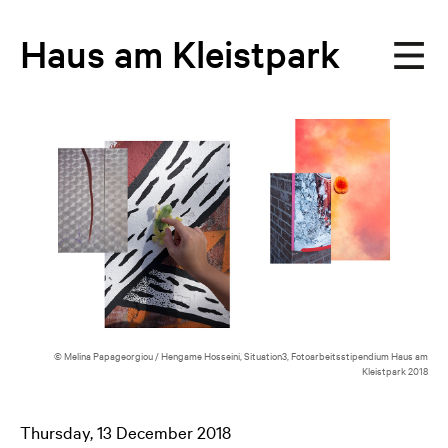
Haus
am
Kleistpark
© Melina Papageorgiou / Hengame Hosseini, Situation3, Fotoarbeitsstipendium Haus am
Kleistpark 2018
Thursday, 13 December 2018